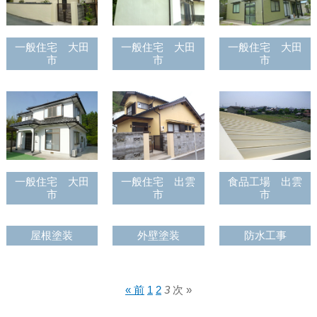
一般住宅 大田
一般住宅 大田
一般住宅 大田
市
市
市
一般住宅 大田
一般住宅 出雲
食品工場 出雲
市
市
市
屋根塗装
外壁塗装
防水工事
« 前
1
2
3
次 »