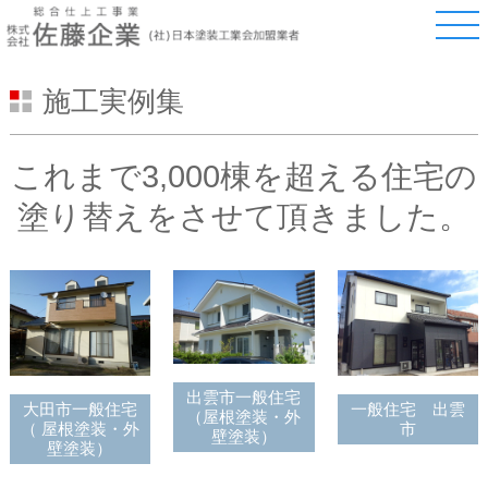
このページの本文へ
施工実例集
これまで3,000棟を超える住宅の
塗り替えをさせて頂きました。
出雲市一般住宅
一般住宅 出雲
大田市一般住宅
（屋根塗装・外
市
（ 屋根塗装・外
壁塗装）
壁塗装）