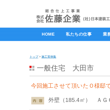
このページの本文へ
HOME
私たちの仕事
業
トップ
>
施工実例集
一般住宅 大田市
今回施工させて頂いたＯ様邸
外壁（185.4㎡） 